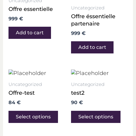
Uncategorized
Uncategorized
Offre essentielle
Offre éssentielle
999
€
partenaire
Add to cart
999
€
Add to cart
This
This
product
produ
Uncategorized
Uncategorized
has
has
Offre-test
test2
multiple
multi
variants.
varian
84
€
90
€
The
The
options
optio
Select options
Select options
may
may
be
be