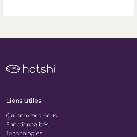
chosen
chos
on
on
the
the
product
produ
page
page
Liens utiles
Qui sommes-nous
Fonctionnalités
Technologies