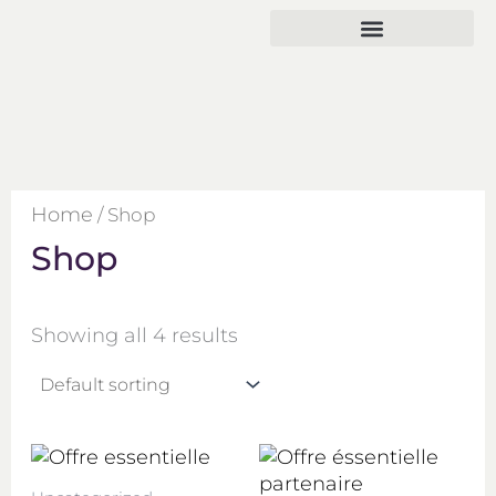
Skip
to
content
Qui sommes-nous
Home
/ Shop
Shop
Showing all 4 results