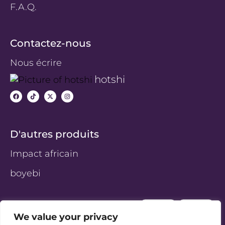
F.A.Q.
Contactez-nous
Nous écrire
hotshi
F
T
X
I
a
i
-
n
c
k
t
s
e
t
w
t
b
o
i
a
o
k
t
g
o
t
r
D'autres produits
k
e
a
r
m
Impact africain
boyebi
Télécharger l’application ​
We value your privacy