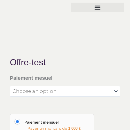
Skip
to
content
Qui sommes-nous
Offre-test
Paiement mesuel
Paiement mensuel
Payer un montant de
1 000
€